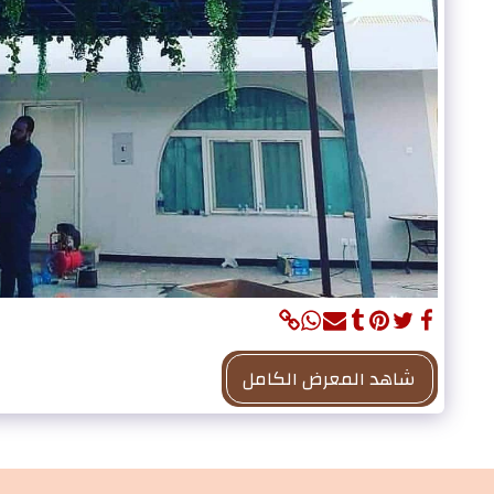
شاهد المعرض الكامل